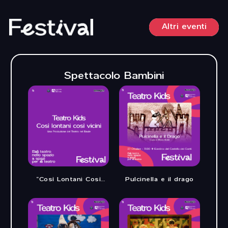
Vai
al
Altri eventi
contenuto
Spettacolo Bambini
“Così Lontani Così
Pulcinella e il drago
Vicini”