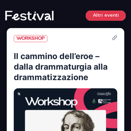
Vai
al
Altri eventi
contenuto
WORKSHOP
Il cammino dell’eroe –
dalla drammaturgia alla
drammatizzazione